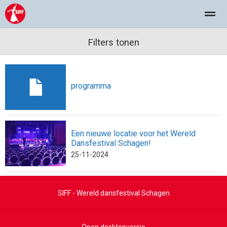
Wereld Dansfestival Schagen
Filters tonen
Dansgroepen
programma
Home
Nieuws
Agenda
Foto's
Loc
programma
Een nieuwe locatie voor het Wereld
Dansfestival Schagen!
25-11-2024
SIFF - Wereld dansfestival Schagen